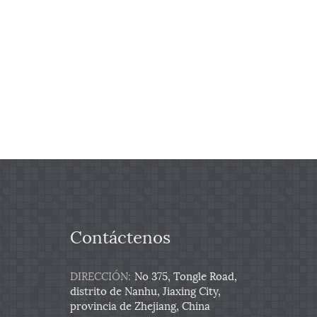
Contáctenos
DIRECCIÓN:
No 375, Tongle Road,
distrito de Nanhu, Jiaxing City,
provincia de Zhejiang, China