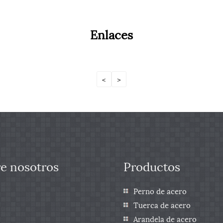
Enlaces
<
>
e nosotros
Productos
Perno de acero
Tuerca de acero
Arandela de acero