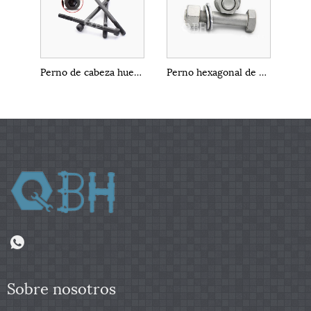
Perno de cabeza hueca hexagonal DIN912
Perno hexagonal de acero al carbono F3125A325A325mA490A490m
Sobre nosotros