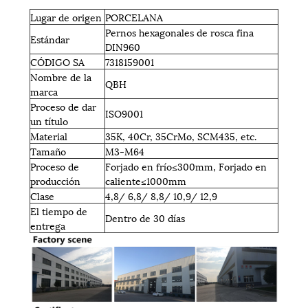
Lugar de origen
PORCELANA
Pernos hexagonales de rosca fina
Estándar
DIN960
CÓDIGO SA
7318159001
Nombre de la
QBH
marca
Proceso de dar
ISO9001
un título
Material
35K, 40Cr, 35CrMo, SCM435, etc.
Tamaño
M3-M64
Proceso de
Forjado en frío≤300mm, Forjado en
producción
caliente≤1000mm
Clase
4,8/ 6,8/ 8,8/ 10,9/ 12,9
El tiempo de
Dentro de 30 días
entrega