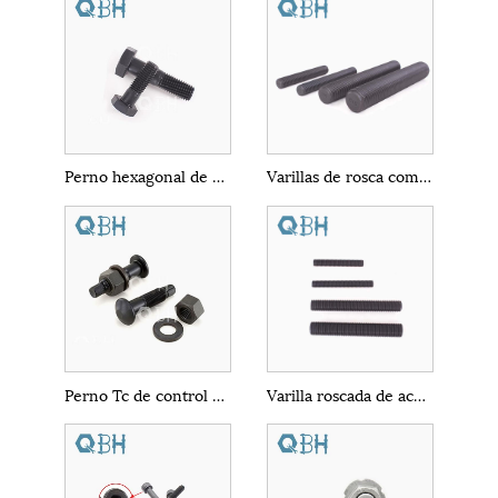
Perno hexagonal de media rosca negro ASME
Varillas de rosca completa ASTM A193 B16
Perno Tc de control de tensión de corte pesado negro
Varilla roscada de acero al carbono ASTM A307 Grado B