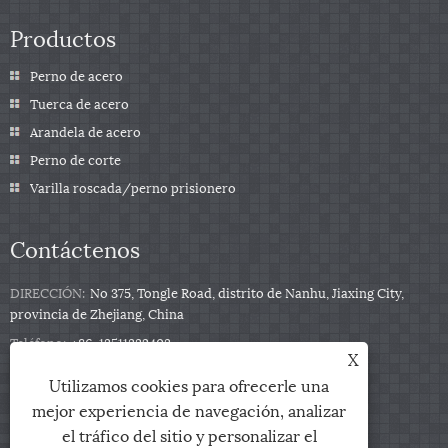
Productos
Perno de acero
Tuerca de acero
Arandela de acero
Perno de corte
Varilla roscada/perno prisionero
Contáctenos
DIRECCIÓN:
No 375, Tongle Road, distrito de Nanhu, Jiaxing City,
provincia de Zhejiang, China
Teléfono:
+86-13511332403
X
Teléfono:
+86-13511332403
Utilizamos cookies para ofrecerle una
Correo electrónico:
sales@qbfastener.cn
mejor experiencia de navegación, analizar
el tráfico del sitio y personalizar el