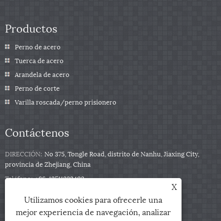
Productos
Perno de acero
Tuerca de acero
Arandela de acero
Perno de corte
Varilla roscada/perno prisionero
Contáctenos
DIRECCIÓN:
No 375, Tongle Road, distrito de Nanhu, Jiaxing City,
provincia de Zhejiang, China
Teléfono:
+86-13511332403
X
Teléfono:
+86-13511332403
Utilizamos cookies para ofrecerle una
Correo electrónico:
sales@qbfastener.cn
mejor experiencia de navegación, analizar