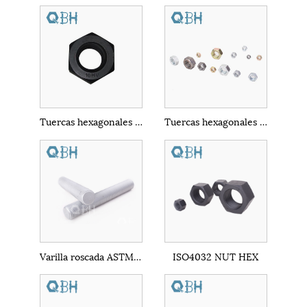
Tuercas hexagonales pesadas DIN6915 10 Hv
Tuercas hexagonales galvanizadas DIN934
Varilla roscada ASTM A193 B7M
ISO4032 NUT HEX