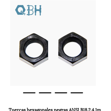
Tuercas hexagonales negras ANSI B18.2.4.1m