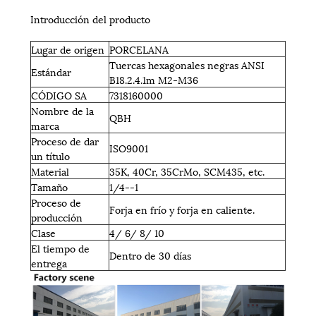
Introducción del producto
Lugar de origen
PORCELANA
Tuercas hexagonales negras ANSI
Estándar
B18.2.4.1m M2-M36
CÓDIGO SA
7318160000
Nombre de la
QBH
marca
Proceso de dar
ISO9001
un título
Material
35K, 40Cr, 35CrMo, SCM435, etc.
Tamaño
1/4--1
Proceso de
Forja en frío y forja en caliente.
producción
Clase
4/ 6/ 8/ 10
El tiempo de
Dentro de 30 días
entrega